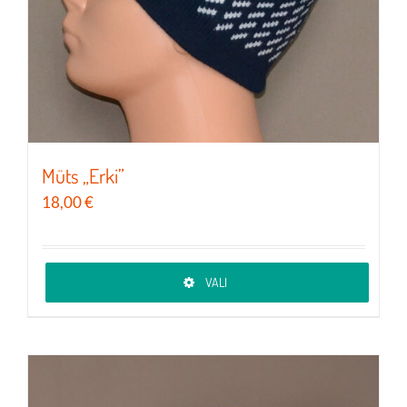
Müts „Erki”
18,00
€
VALI
Sellel
tootel
on
mitu
varianti.