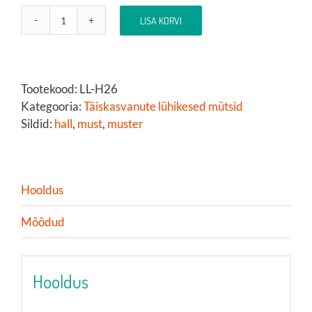
LISA KORVI
Müts
„Jaak”
kogus
Tootekood:
LL-H26
Kategooria:
Täiskasvanute lühikesed mütsid
Sildid:
hall
,
must
,
muster
Hooldus
Mõõdud
Hooldus