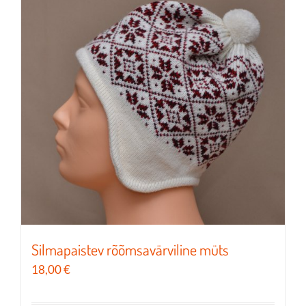
Valikuid
saab
teha
tootelehel.
Silmapaistev rõõmsavärviline müts
18,00
€