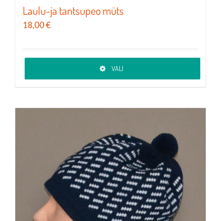
Laulu-ja tantsupeo müts
18,00
€
VALI
Sellel
tootel
on
mitu
varianti.
Valikuid
saab
teha
tootelehel.