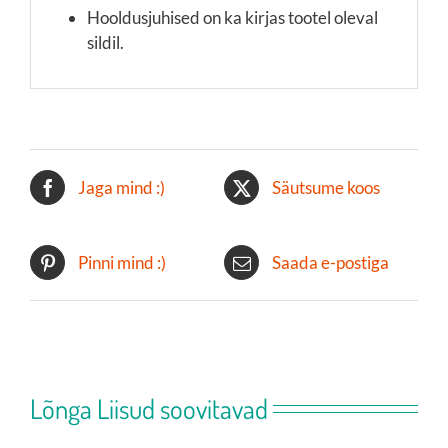
Hooldusjuhised on ka kirjas tootel oleval
sildil.
Jaga mind :)
Säutsume koos
Pinni mind :)
Saada e-postiga
Lõnga Liisud soovitavad