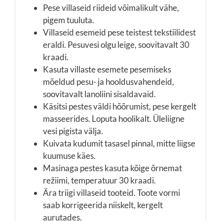
Pese villaseid riideid võimalikult vähe,
pigem tuuluta.
Villaseid esemeid pese teistest tekstiilidest
eraldi. Pesuvesi olgu leige, soovitavalt 30
kraadi.
Kasuta villaste esemete pesemiseks
mõeldud pesu- ja hooldusvahendeid,
soovitavalt lanoliini sisaldavaid.
Käsitsi pestes väldi hõõrumist, pese kergelt
masseerides. Loputa hoolikalt. Üleliigne
vesi pigista välja.
Kuivata kudumit tasasel pinnal, mitte liigse
kuumuse käes.
Masinaga pestes kasuta kõige õrnemat
režiimi, temperatuur 30 kraadi.
Ära triigi villaseid tooteid. Toote vormi
saab korrigeerida niiskelt, kergelt
aurutades.