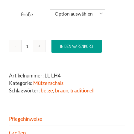
Größe

IN DEN WARENKORB
Mützenschal
in
dezenten
Tönen
Artikelnummer:
LL-LH4
und
Kategorie:
Mützenschals
mit
Schlagwörter:
beige
,
braun
,
traditionell
traditionellem
Muster
Menge
Pflegehinweise
Größen